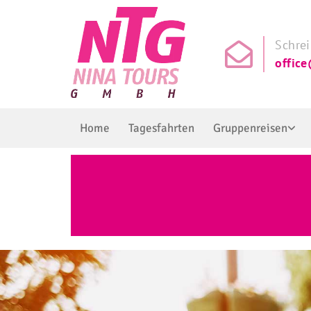
Schrei

office
Home
Tagesfahrten
Gruppenreisen