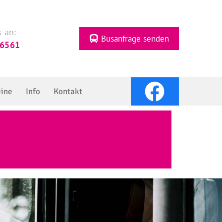
 an:
Busanfrage senden
26561
eine
Info
Kontakt