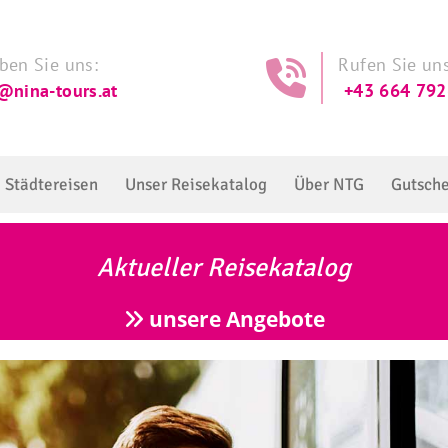
ben Sie uns:
Rufen Sie uns

@nina-tours.at
+43 664 79
Städtereisen
Unser Reisekatalog
Über NTG
Gutsch
Aktueller Reisekatalog
unsere Angebote
